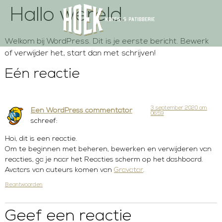
Hallo wereld.
Welkom bij WordPress. Dit is je eerste bericht. Bewerk
of verwijder het, start dan met schrijven!
Eén reactie
3 september 2020 om
Een WordPress commentator
06:59
schreef:
Hoi, dit is een reactie.
Om te beginnen met beheren, bewerken en verwijderen van
reacties, ga je naar het Reacties scherm op het dashboard.
Avatars van auteurs komen van
Gravatar
.
Beantwoorden
Geef een reactie