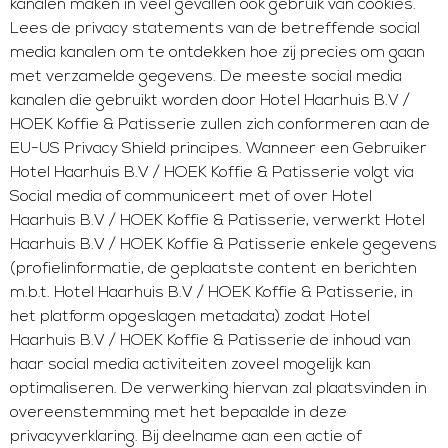
kanalen maken in veel gevallen ook gebruik van cookies.
Lees de privacy statements van de betreffende social
media kanalen om te ontdekken hoe zij precies om gaan
met verzamelde gegevens. De meeste social media
kanalen die gebruikt worden door Hotel Haarhuis B.V /
HOEK Koffie & Patisserie zullen zich conformeren aan de
EU-US Privacy Shield principes. Wanneer een Gebruiker
Hotel Haarhuis B.V / HOEK Koffie & Patisserie volgt via
Social media of communiceert met of over Hotel
Haarhuis B.V / HOEK Koffie & Patisserie, verwerkt Hotel
Haarhuis B.V / HOEK Koffie & Patisserie enkele gegevens
(profielinformatie, de geplaatste content en berichten
m.b.t. Hotel Haarhuis B.V / HOEK Koffie & Patisserie, in
het platform opgeslagen metadata) zodat Hotel
Haarhuis B.V / HOEK Koffie & Patisserie de inhoud van
haar social media activiteiten zoveel mogelijk kan
optimaliseren. De verwerking hiervan zal plaatsvinden in
overeenstemming met het bepaalde in deze
privacyverklaring. Bij deelname aan een actie of